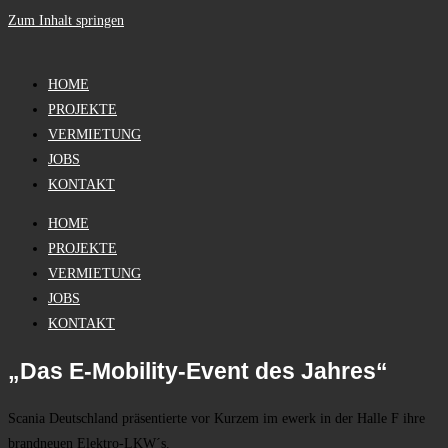
Zum Inhalt springen
HOME
PROJEKTE
VERMIETUNG
JOBS
KONTAKT
HOME
PROJEKTE
VERMIETUNG
JOBS
KONTAKT
„Das E-Mobility-Event des Jahres“
Scania Deutschland präsentierte vor Kurzem im ewerk in der Halle F ihre
brandneuen Elektro-LKW´s.