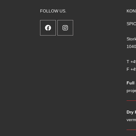
FOLLOW US.
KON
SPI
Stor
1040
T +4
F +4
Full
proj
Dry 
verm