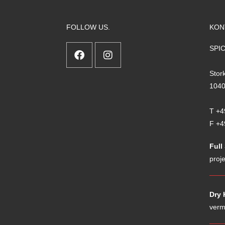
FOLLOW US.
KON
SPI
Stor
1040
T +4
F +4
Full
proj
Dry 
verm