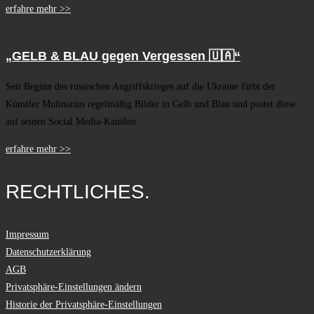
erfahre mehr >>
„GELB & BLAU gegen Vergessen 🇺🇦“
Seit Beginn des russischen Angriffskrieges auf die Ukraine färbt der
Künstler Mulinarius regelmäßig Bilder in Gelb und Blau und postet diese
auf seinen Social Media-Kanälen.
erfahre mehr >>
RECHTLICHES.
Impressum
Datenschutzerklärung
AGB
Privatsphäre-Einstellungen ändern
Historie der Privatsphäre-Einstellungen