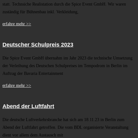
statt. Technsiche Realistation durch die Spice Event GmbH. Wir waren
zuständig für Bühnenbau inkl. Verkleidung,
erfahre mehr >>
Deutscher Schulpreis 2023
Die Spice Event GmbH übernahm im Jahr 2023 die technische Umsetzung
der Verleihung des Deutschen Schulpreises im Tempodrom in Berlin im
Auftrag der Bavaria Entertainment
erfahre mehr >>
Abend der Luftfahrt
Die deutsche Luftverkehrsbranche hat sich am 18.11.23 in Berlin zum
Abend der Luftfahrt getroffen. Die vom BDL organisierte Veranstaltung
dient vor allem dem Austausch mit