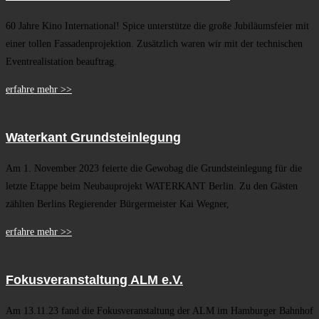
60 Jahre Kino International! Spice unterstütze die große Jubiläumsfeier mit
einer tollen Fassadenprojektion. Zusätzlich waren wir mit der technischen
Eventrealistation beauftrag.
erfahre mehr >>
Waterkant Grundsteinlegung
Am 1. November 2023 feierte die Gewobag die Grundsteinlegung für die
letzte Etappe beim Neubauprojekt WATERKANT Berlin. Zu den Gästen
zählten Berlins Regierender Bürgermeister Kai Wegner,
erfahre mehr >>
Fokusveranstaltung ALM e.V.
Am 13.11.23 fand die Fokusveranstaltung der ALM im Hamburger Bahnhof