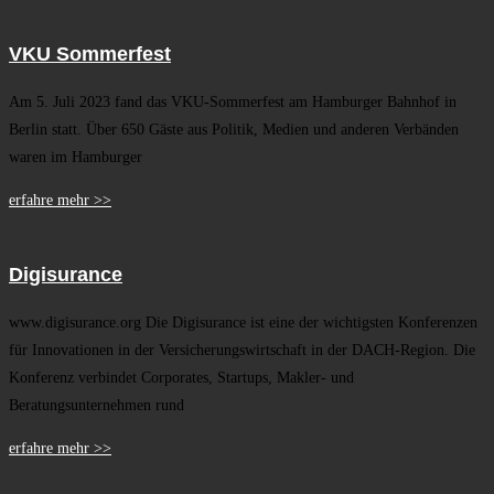
VKU Sommerfest
Am 5. Juli 2023 fand das VKU-Sommerfest am Hamburger Bahnhof in
Berlin statt. Über 650 Gäste aus Politik, Medien und anderen Verbänden
waren im Hamburger
erfahre mehr >>
Digisurance
www.digisurance.org Die Digisurance ist eine der wichtigsten Konferenzen
für Innovationen in der Versicherungswirtschaft in der DACH-Region. Die
Konferenz verbindet Corporates, Startups, Makler- und
Beratungsunternehmen rund
erfahre mehr >>