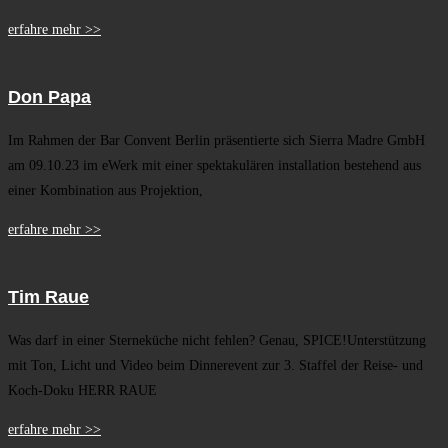
erfahre mehr >>
Don Papa
Im Rahmen der Bar Convent Berlin präsentierte sich Sierra Madre GmbH
am 09.10.23 im eWerk mit einer spektakulären installation bestehend aus
einer Kombination aus Projektion,
erfahre mehr >>
Tim Raue
Was darf in einer Sterneküche nicht fehlen? Genau, SPICE!Unterstützung
mit Ton, Licht und Video beim Dinnerevent zur 3. Staffel der Reise- und
Koch-Doku HERR RAUE
erfahre mehr >>