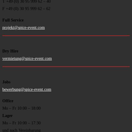
T +49 (0) 30 95 999 62
–
40
F +49 (0) 30 95 999 62
–
62
Full Service
projekt@spice-event.com
Dry Hire
vermietung@spice-event.com
Jobs
bewerbung@spice-event.com
Office
Mo – Fr 10:00 – 18:00
Lager
Mo – Fr 10:00 – 17:30
und nach Vereinbarung