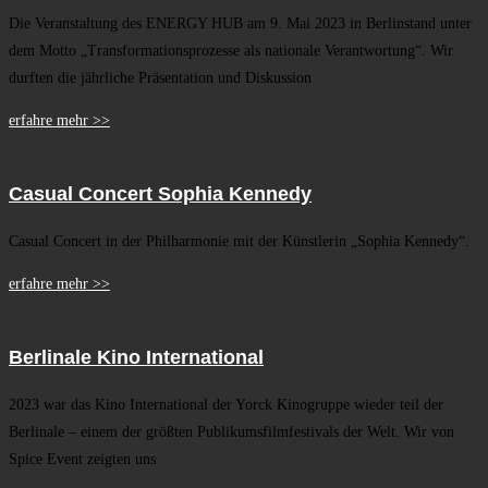
Die Veranstaltung des ENERGY HUB am 9. Mai 2023 in Berlinstand unter
dem Motto „Transformationsprozesse als nationale Verantwortung“. Wir
durften die jährliche Präsentation und Diskussion
erfahre mehr >>
Casual Concert Sophia Kennedy
Casual Concert in der Philharmonie mit der Künstlerin „Sophia Kennedy“.
erfahre mehr >>
Berlinale Kino International
2023 war das Kino International der Yorck Kinogruppe wieder teil der
Berlinale – einem der größten Publikumsfilmfestivals der Welt. Wir von
Spice Event zeigten uns