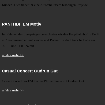
Kunden. Hier findet ihr eine Auswahl unsere bisherigen Projekte.
PANI HBF EM Motiv
Im Rahmen des Europatages beleuchteten wir den Hauptbahnhof in Berlin
in Zusammenarbeit mit Zander und Partner für die Deutsche Bahn am
09.10. und 11.05.24 mit
erfahre mehr >>
Casual Concert Gudrun Gut
Casual Concert des DSO in der Philharmonie mit Gudrun Gut.
erfahre mehr >>