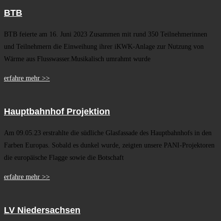
BTB
BTB feierte am 16. Juni 2023 Zusammen mit rund 350 Teilnehmerinnen
und Teilnehmern die Einweihung ihrer iKWK-Anlage zur Nutzung von
Wärme aus Flusswasser.Musikalisch umrahmt wurde
erfahre mehr >>
Hauptbahnhof Projektion
Am 09.05.23 erstrahlte die südliche Glasfassade des Hauptbahnhofs in den
Farben Europas. Sobald es dunkel wurde, zeigten unsere PANI-Projektoren
die europäische Flagge sowie die Botschaft
erfahre mehr >>
LV Niedersachsen