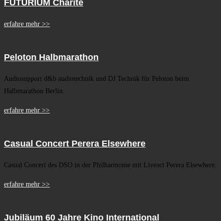
FUTURIUM Charite
erfahre mehr >>
Peloton Halbmarathon
Audiosupport d&b audiotechnik und DJ Technik für Peloton beim
Halbmarathon Berlin.
erfahre mehr >>
Casual Concert Perera Elsewhere
Casual Concert des DSO in der Philharmonie mit Liveact Perera Elsewhere.
erfahre mehr >>
Jubiläum 60 Jahre Kino International